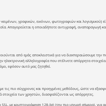
κειμένων, γραφικών, εικόνων, φωτογραφιών και λογισμικού) εί
εσία. Απαγορεύεται η οποιαδήποτε αντιγραφή, αναπαραγωγή και
ιούνται από εμάς αποκλειστικά για να διεκπεραιώσουμε την π
την ηλεκτρονική αλληλογραφία που στέλνετε απόρρητα στοιχεία
όμο, εφόσον αυτό μας ζητηθεί.
 με τις πιο σύγχρονες και προηγμένες μεθόδους, ώστε να εξασφα
κά στοιχεία των χρηστών, διασφαλίζονται ως απόρρητες.
 SSL, με κρυπτογράφηση 128-bit (την πιο ισχυρή σήμερα), για α