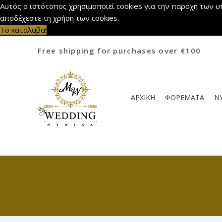
Αυτός ο ιστότοπος χρησιμοποιεί cookies για την παροχή των υ
αποδέχεστε τη χρήση των cookies.
Το κατάλαβα!
Free shipping for purchases over €100
ΑΡΧΙΚΗ
ΦΟΡΕΜΑΤΑ
Ν