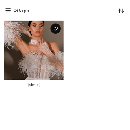
Φίλτρα
Jaimis J