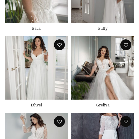
Bella
Buffy
Ethvel
Greliya