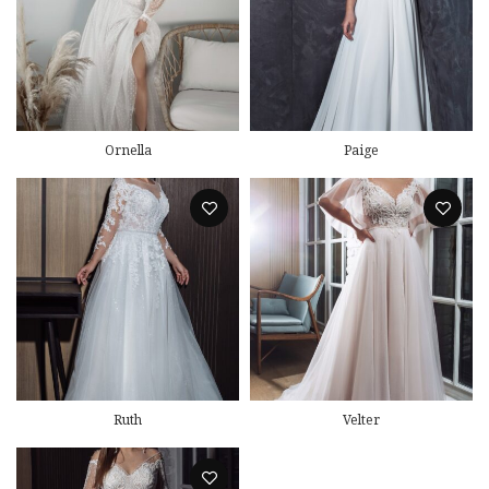
Ornella
Paige
Ruth
Velter