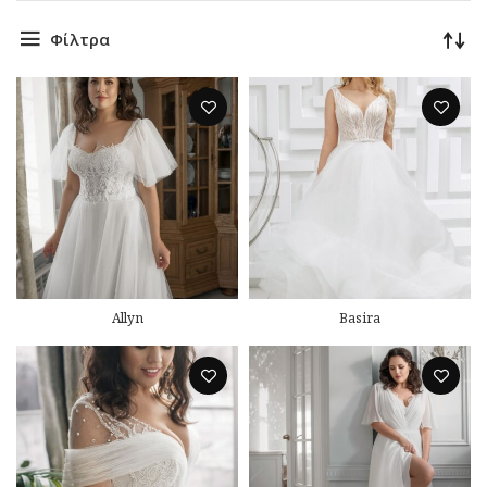
Φίλτρα
Allyn
Basira