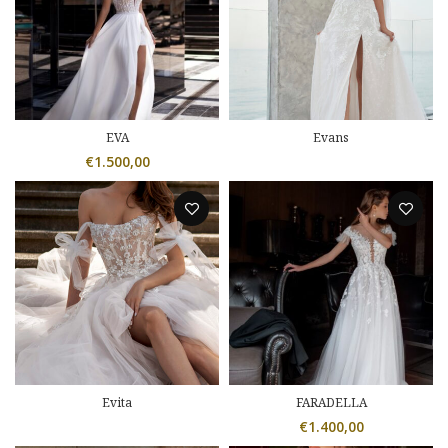
EVA
Evans
€
1.500,00
Evita
FARADELLA
€
1.400,00