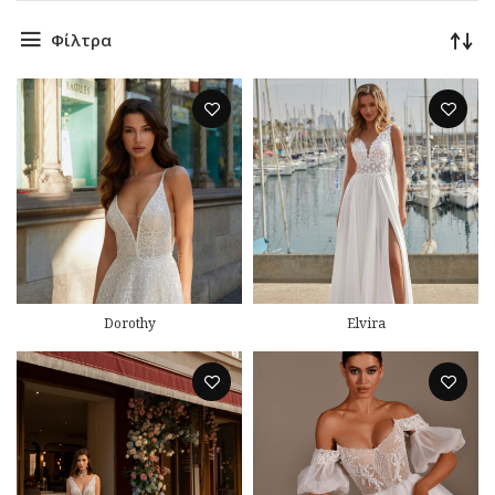
Φίλτρα
Dorothy
Elvira