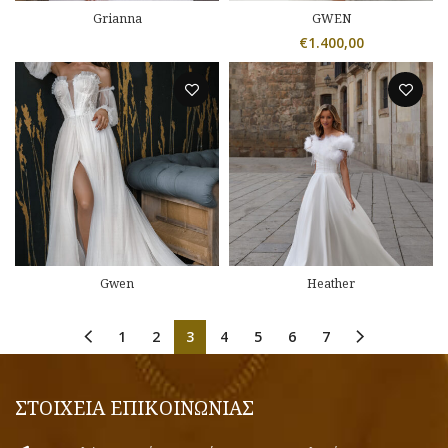
Grianna
GWEN
€
1.400,00
Gwen
Heather
1
2
3
4
5
6
7
ΣΤΟΙΧΕΙΑ ΕΠΙΚΟΙΝΩΝΙΑΣ