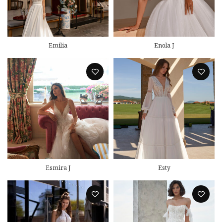
Emilia
Enola J
Esmira J
Esty