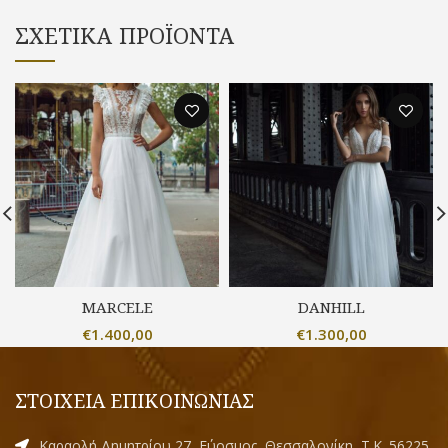
ΣΧΕΤΙΚΆ ΠΡΟΪΌΝΤΑ
MARCELE
DANHILL
€
1.400,00
€
1.300,00
ΣΤΟΙΧΕΙΑ ΕΠΙΚΟΙΝΩΝΙΑΣ
Καραολή Δημητρίου 27, Εύοσμος, Θεσσαλονίκη, Τ.Κ. 56225