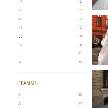
42
12
44
12
46
12
48
12
50
10
52
10
L
71
M
75
S
71
XL
71
ΓΡΑΜΜΗ
B
30
Α
55