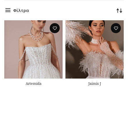
Φίλτρα
Artemida
Jaimis J