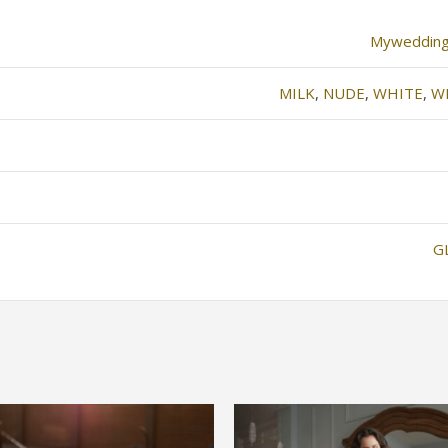
Myweddin
MILK
,
NUDE
,
WHITE
,
W
G