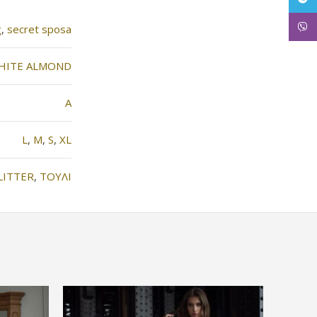
Viber
g
,
secret sposa
HITE ALMOND
Α
L
,
M
,
S
,
XL
LITTER
,
ΤΟΥΛΙ