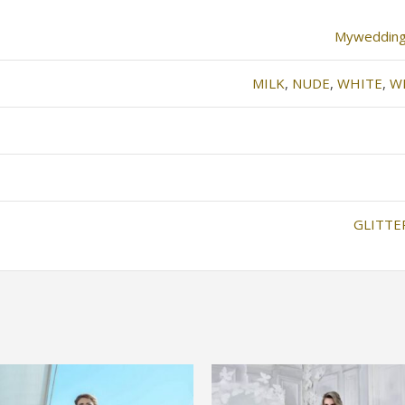
Myweddin
MILK
,
NUDE
,
WHITE
,
W
GLITTE