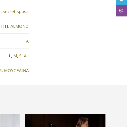
Viber
g
,
secret sposa
HITE ALMOND
Α
L
,
M
,
S
,
XL
R
,
MOYΣΕΛΙΝΑ